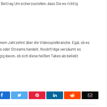
r Beitrag Um sicherzustellen, dass Sie es richtig
inem Jahrzehnt über die Videospielbranche. Egal, ob es
os oder Streams handelt, Noobfridge versäumt es
ig davon, ob sich diese heißen Takes als beliebt
Facebook
Twitter
Pinterest
LinkedIn
Reddit
Email