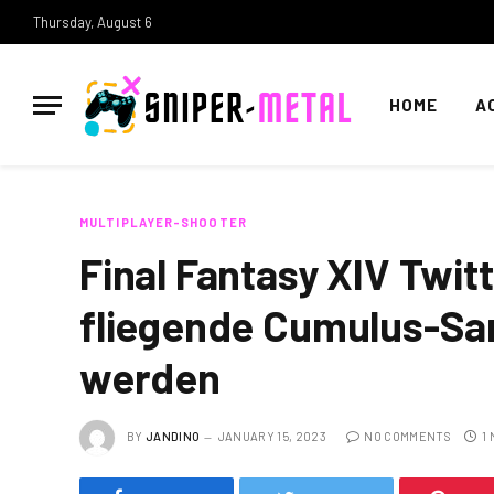
Thursday, August 6
HOME
A
MULTIPLAYER-SHOOTER
Final Fantasy XIV Twit
fliegende Cumulus-Sam
werden
BY
JANDINO
JANUARY 15, 2023
NO COMMENTS
1